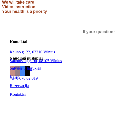
We will take care
Video Instruction
Your health is a priority
If your question
Kontaktai
Kauno g. 22, 03210 Vilnius
Naudingi puslapiai
Saltoniškių g. 9b, 08105 Vilnius
Sąlygos ir taisyklės
info@hotflow.lt
Kaina
+370 678 02 019
Rezervacija
Kontaktai