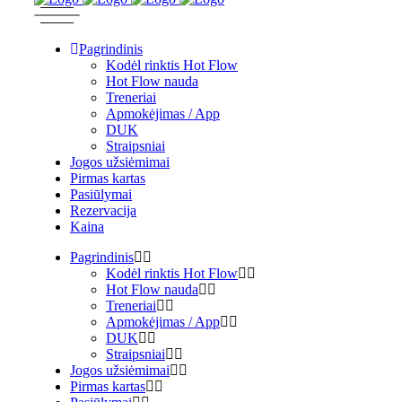
Pagrindinis
Kodėl rinktis Hot Flow
Hot Flow nauda
Treneriai
Apmokėjimas / App
DUK
Straipsniai
Jogos užsiėmimai
Pirmas kartas
Pasiūlymai
Rezervacija
Kaina
Pagrindinis
Kodėl rinktis Hot Flow
Hot Flow nauda
Treneriai
Apmokėjimas / App
DUK
Straipsniai
Jogos užsiėmimai
Pirmas kartas