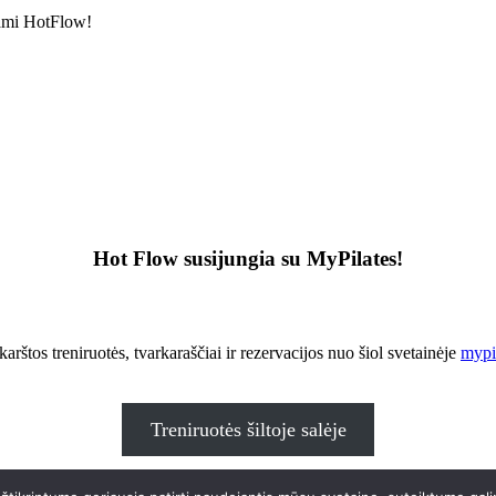
dami HotFlow!
Hot Flow susijungia su MyPilates!
karštos treniruotės, tvarkaraščiai ir rezervacijos nuo šiol svetainėje
mypil
Treniruotės šiltoje salėje