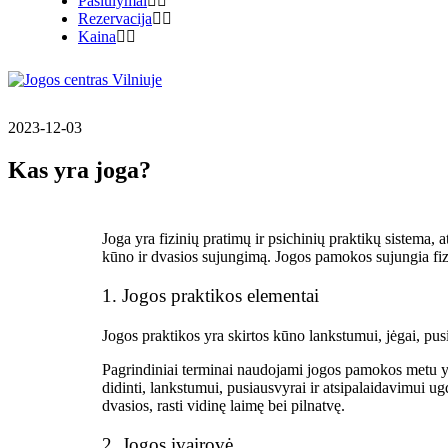
Pasiūlymai
Rezervacija
Kaina
2023-12-03
Kas yra joga?
Joga yra fizinių pratimų ir psichinių praktikų sistema, a
kūno ir dvasios sujungimą. Jogos pamokos sujungia fizin
1. Jogos praktikos elementai
Jogos praktikos
yra skirtos kūno lankstumui, jėgai, pus
Pagrindiniai terminai naudojami jogos pamokos metu yr
didinti, lankstumui, pusiausvyrai ir atsipalaidavimui ugd
dvasios, rasti vidinę laimę bei pilnatvę.
2. Jogos įvairovė