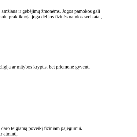
s amžiaus ir gebėjimų žmonėms. Jogos pamokos gali
ų praktikuoja joga dėl jos fizinės naudos sveikatai,
eligija ar mitybos kryptis, bet priemonė gyventi
ai daro teigiamą poveikį fiziniam pajėgumui.
r atmintį.