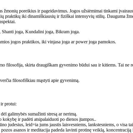
ingus žmonių poreikius ir pageidavimus.
Jogos užsiėmimai tinkami įvairau
ių praktikų iki dinamiškiausių ir fiziškai intensyvių stilių.
Dauguma žmoni
aspektai.
a, Shanti joga, Kundalini joga, Bikram joga.
mios jogos praktikos, iki vinjasa joga ar power joga pamokos.
mo filosofija, skirta draugiškam gyvenimo būdui sau ir kitiems. Tai ne r
iverčia filosofiškiau mąstyti apie gyvenimą.
ir protui:
ėl galimybės sumažinti stresą ar nerimą.
 kokybę ir padėti atsipalaiduoti po dienos įtampos..
ūno judesius, leid=ia jums jaustis laisvesniems, lankstesniems, o visa t
pozos asanos ir meditacija padeda lavinti protinę veiklą, koncentraciją i