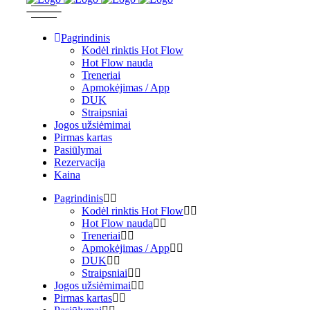
Pagrindinis
Kodėl rinktis Hot Flow
Hot Flow nauda
Treneriai
Apmokėjimas / App
DUK
Straipsniai
Jogos užsiėmimai
Pirmas kartas
Pasiūlymai
Rezervacija
Kaina
Pagrindinis
Kodėl rinktis Hot Flow
Hot Flow nauda
Treneriai
Apmokėjimas / App
DUK
Straipsniai
Jogos užsiėmimai
Pirmas kartas