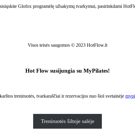
sisiųskite Glofox programėlę užsakymų tvarkymui, pasirinkdami HotF
Visos teisės saugomos © 2023 HotFlow.lt
Hot Flow susijungia su MyPilates!
karštos treniruotės, tvarkaraščiai ir rezervacijos nuo šiol svetainėje
mypil
Treniruotės šiltoje salėje