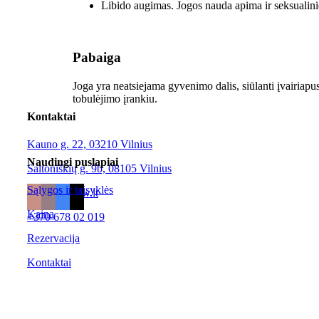
Libido augimas. Jogos nauda apima ir seksualin
Pabaiga
Joga yra neatsiejama gyvenimo dalis, siūlanti įvairiapus
tobulėjimo įrankiu.
Kontaktai
Kauno g. 22, 03210 Vilnius
Naudingi puslapiai
Saltoniškių g. 9b, 08105 Vilnius
Sąlygos ir taisyklės
info@hotflow.lt
Kaina
+370 678 02 019
Rezervacija
Kontaktai