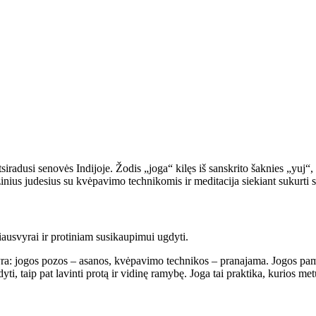
tsiradusi senovės Indijoje. Žodis „joga“ kilęs iš sanskrito šaknies „yuj“, 
ius judesius su kvėpavimo technikomis ir meditacija siekiant sukurti sve
iausvyrai ir protiniam susikaupimui ugdyti.
a: jogos pozos – asanos, kvėpavimo technikos – pranajama. Jogos pamoko
yti, taip pat lavinti protą ir vidinę ramybę. Joga tai praktika, kurios m