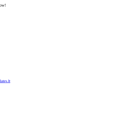
low!
ates.lt