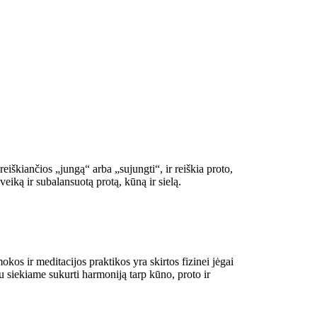
reiškiančios „jungą“ arba „sujungti“, ir reiškia proto,
iką ir subalansuotą protą, kūną ir sielą.
s ir meditacijos praktikos yra skirtos fizinei jėgai
etu siekiame sukurti harmoniją tarp kūno, proto i
r