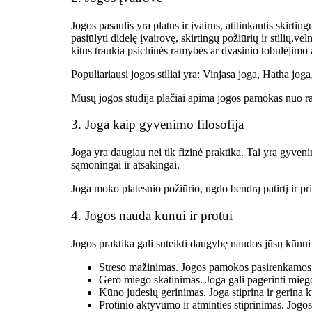
Jogos pasaulis yra platus ir įvairus, atitinkantis skirt
pasiūlyti didelę įvairovę, skirtingų požiūrių ir stilių,
veln
kitus traukia
psichinės ramybės ar dvasinio tobulėjimo
Populiariausi jogos stiliai yra: Vinjasa joga, Hatha jog
Mūsų jogos studija plačiai apima jogos pamokas nuo ra
3. Joga kaip gyvenimo filosofija
Joga yra daugiau nei tik fizinė praktika. Tai yra gyveni
sąmoningai ir atsakingai.
Joga moko platesnio požiūrio, ugdo bendrą patirtį ir pr
4. Jogos nauda kūnui ir protui
Jogos praktika gali suteikti daugybę naudos jūsų kūnui 
Streso mažinimas. Jogos pamokos pasirenkamos d
Gero miego skatinimas. Joga gali pagerinti miego
Kūno judesių gerinimas. Joga stiprina ir gerina k
Protinio aktyvumo ir atminties stiprinimas. Jogos 